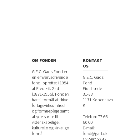
OM FONDEN
KONTAKT
OS
G.E.C. Gads Fond er
en erhvervsdrivende
G.E.C. Gads
fond, oprettet i 1954
Fond
af Frederik Gad
Fiolstræde
(1871-1956). Fonden
31-33
har til formål at drive
1171
København
forlagsvirksomhed
K
og formuepleje samt
at yde støtte til
Telefon:
77 66
videnskabelige,
60 00
kulturelle og kirkelige
E-mail:
formål.
fond@gad.dk
CVR-nr.: 53 47