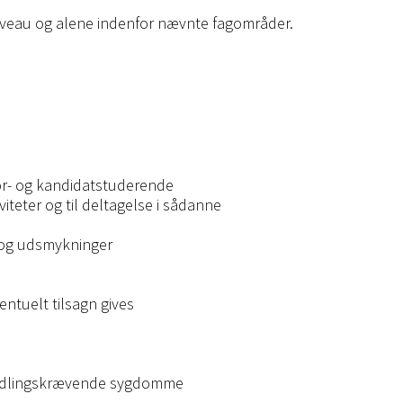
 niveau og alene indenfor nævnte fagområder.
lor- og kandidatstuderende
iteter og til deltagelse i sådanne
r og udsmykninger
entuelt tilsagn gives
ehandlingskrævende sygdomme