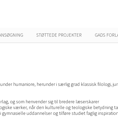
ANSØGNING
STØTTEDE PROJEKTER
GADS FORL
nder humaniore, herunder i særlig grad klassisk filologi, ju
orlag, og som henvender sig til bredere læserskarer
eologiske værker, når den kulturelle og teologiske betydning ta
i gymnasielle uddannelser og tilføre studiet faglig inspirati