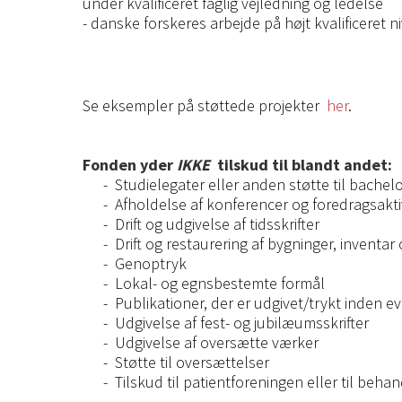
under kvalificeret faglig vejledning og ledelse
- danske forskeres arbejde på højt kvalificeret
Se eksempler på støttede projekter
her
.
Fonden yder
IKKE
tilskud til blandt andet:
- Studielegater eller anden støtte til bache
- Afholdelse af konferencer og foredragsaktiv
- Drift og udgivelse af tidsskrifter
- Drift og restaurering af bygninger, inventa
- Genoptryk
- Lokal- og egnsbestemte formål
- Publikationer, der er udgivet/trykt inden ev
- Udgivelse af fest- og jubilæumsskrifter
- Udgivelse af oversætte værker
- Støtte til oversættelser
- Tilskud til patientforeningen eller til b