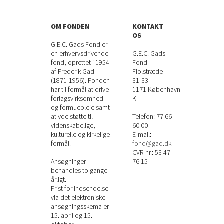
OM FONDEN
KONTAKT
OS
G.E.C. Gads Fond er
en erhvervsdrivende
G.E.C. Gads
fond, oprettet i 1954
Fond
af Frederik Gad
Fiolstræde
(1871-1956). Fonden
31-33
har til formål at drive
1171
København
forlagsvirksomhed
K
og formuepleje samt
at yde støtte til
Telefon:
77 66
videnskabelige,
60 00
kulturelle og kirkelige
E-mail:
formål.
fond@gad.dk
CVR-nr.: 53 47
Ansøgninger
76 15
behandles to gange
årligt.
Frist for indsendelse
via det elektroniske
ansøgningsskema er
15. april og 15.