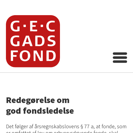
Redegørelse om
god fondsledelse
Det følger af årsregnskabslovens § 77 a, at fonde, som
er omfattet af lov om erhvervsdrivende fonde, skal