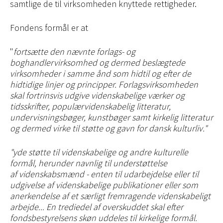
samtlige de til virksomheden knyttede rettigheder.
Fondens formål er at
"
fortsætte den nævnte forlags- og
boghandlervirksomhed og dermed beslægtede
virksomheder i samme ånd som hidtil og efter de
hidtidige linjer og principper. F
orlagsvirksomheden
skal fortrinsvis udgive videnskabelige værker og
tidsskrifter, populærvidenskabelig litteratur,
undervisningsbøger, kunstbøger samt kirkelig litteratur
og dermed virke til støtte og gavn for dansk kulturliv."
"yde støtte til videnskabelige og andre kulturelle
formål, herunder navnlig til understøttelse
af videnskabsmænd - enten til udarbejdelse eller til
udgivelse af videnskabelige publikationer eller som
anerkendelse af et særligt fremragende videnskabeligt
arbejde... En trediedel af overskuddet skal efter
fondsbestyrelsens skøn uddeles til kirkelige formål.