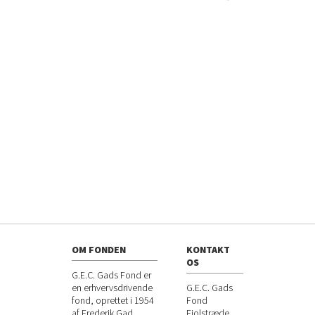
OM FONDEN
KONTAKT
OS
G.E.C. Gads Fond er
en erhvervsdrivende
G.E.C. Gads
fond, oprettet i 1954
Fond
af Frederik Gad
Fiolstræde